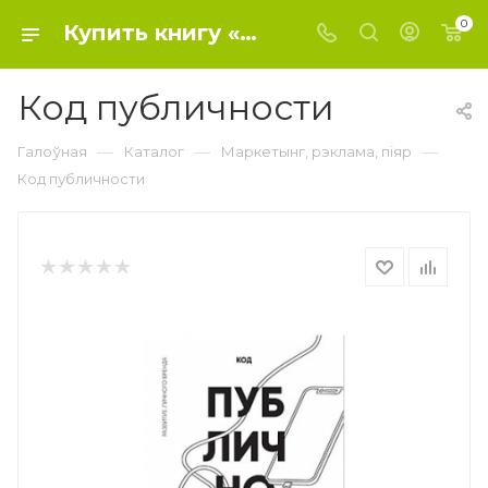
0
Купить книгу «Код публичности» 2020, Ана Мавричева - Маркетинг, реклама, пиар
Код публичности
—
—
—
Галоўная
Каталог
Маркетынг, рэклама, піяр
Код публичности