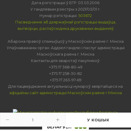
Дата рэгістрацыі ў ЕГР: 03.03.2006
У гандлёвым рэестры з 2021/03/01 г.
Нумар рэгістрацыі:
503672
Пасведчанне аб дзяржаўнай рэгістрацыі выдаўца,
вытворцы, распаўсюдніка друкаваных выданняў
Абарона правоў спажыўцоў у Маскоўскім раёне г. Мінска
Упаўнаважаны орган: Аддзел гандлю і паслуг адміністрацыі
Маскоўскага раёна г. Мінска
Кантакты для зваротаў пакупнікоў:
+375 17 368-80-49
+375 17 258-30-82
+375 17 263-97-69
Для пацверджання актуальнасці нумароў звяртайцеся на
афіцыйны сайт адміністрацыі Маскоўскім раёне г.Мінска
У КОШЫК