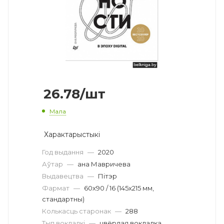
26.78
/шт
Мала
Характарыстыкі
Год выдання
—
2020
Аўтар
—
ана Мавричева
Выдавецтва
—
Пітэр
Фармат
—
60х90 / 16 (145х215 мм,
стандартны)
Колькасць старонак
—
288
Тып вокладкі
—
цвёрдая вокладка