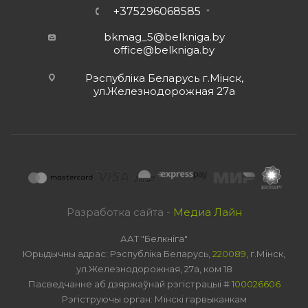
+375296068585
bkmag_5@belkniga.by
office@belkniga.by
Рэспубліка Беларусь г.Мінск,
ул.Железнодорожная 27а
Разработка сайта -
Медиа Лайн
ААТ "Белкніга"
Юрыдычны адрас: Рэспубліка Беларусь,
220089
, г.Мінск,
ул.Железнодорожная, 27а, ком 18
Пасведчанне аб дзяржаўнай рэгістрацыі #
100026606
Рэгіструючы орган: Мінскі гарвыканкам