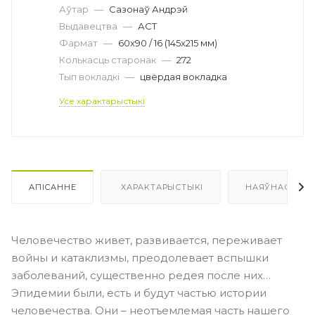
Аўтар
—
Сазонаў Андрэй
Выдавецтва
—
АСТ
Фармат
—
60x90 / 16 (145x215 мм)
Колькасць старонак
—
272
Тып вокладкі
—
цвёрдая вокладка
Усе характарыстыкі
АПІСАННЕ
ХАРАКТАРЫСТЫКІ
НАЯЎНАСЦЬ
Человечество живет, развивается, переживает
войны и катаклизмы, преодолевает вспышки
заболеваний, существенно редея после них…
Эпидемии были, есть и будут частью истории
человечества. Они – неотъемлемая часть нашего