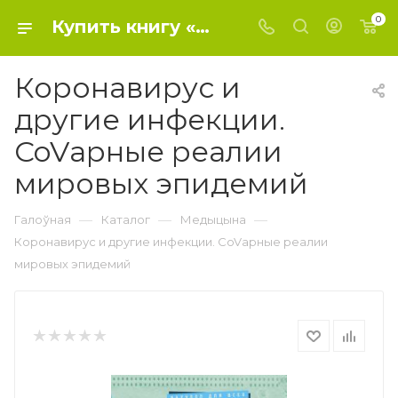
0
Купить книгу «Коронавирус и другие инфекции. CoVарные реалии мировых эпидемий» 2020 , Сазонов Андрей - Медицина
Коронавирус и
другие инфекции.
CoVарные реалии
мировых эпидемий
—
—
—
Галоўная
Каталог
Медыцына
Коронавирус и другие инфекции. CoVарные реалии
мировых эпидемий