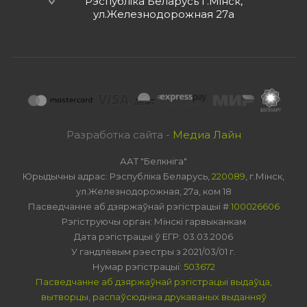
Рэспубліка Беларусь г.Мінск,
ул.Железнодорожная 27а
Разработка сайта -
Медиа Лайн
ААТ "Белкніга"
Юрыдычны адрас: Рэспубліка Беларусь,
220089
, г.Мінск,
ул.Железнодорожная, 27а, ком 18
Пасведчанне аб дзяржаўнай рэгістрацыі #
100026606
Рэгіструючы орган: Мінскі гарвыканкам
Дата рэгістрацыі ў ЕГР: 03.03.2006
У гандлёвым рэестры з 2021/03/01 г.
Нумар рэгістрацыі:
503672
Пасведчанне аб дзяржаўнай рэгістрацыі выдаўца,
вытворцы, распаўсюдніка друкаваных выданняў