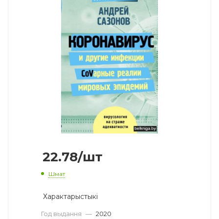
22.78
/шт
Шмат
Характарыстыкі
Год выдання
—
2020