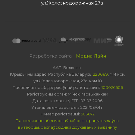
ул.Железнодорожная 27а
Разработка сайта -
Медиа Лайн
ААТ "Белкніга"
Юрыдычны адрас: Рэспубліка Беларусь,
220089
, г.Мінск,
ул.Железнодорожная, 27а, ком 18
Пасведчанне аб дзяржаўнай рэгістрацыі #
100026606
Рэгіструючы орган: Мінскі гарвыканкам
Дата рэгістрацыі ў ЕГР: 03.03.2006
У гандлёвым рэестры з 2021/03/01 г.
Нумар рэгістрацыі:
503672
Пасведчанне аб дзяржаўнай рэгістрацыі выдаўца,
вытворцы, распаўсюдніка друкаваных выданняў