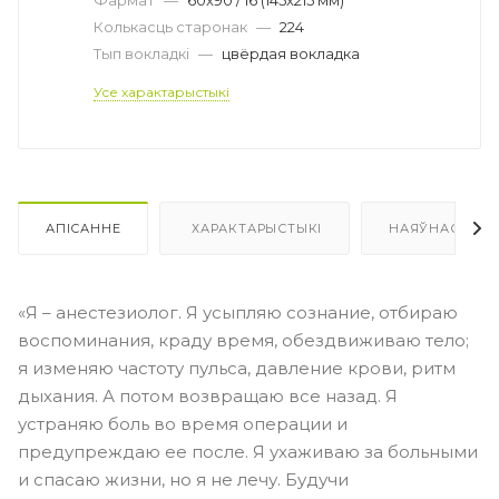
Колькасць старонак
—
224
Тып вокладкі
—
цвёрдая вокладка
Усе характарыстыкі
АПІСАННЕ
ХАРАКТАРЫСТЫКІ
НАЯЎНАСЦЬ
«Я – анестезиолог. Я усыпляю сознание, отбираю
воспоминания, краду время, обездвиживаю тело;
я изменяю частоту пульса, давление крови, ритм
дыхания. А потом возвращаю все назад. Я
устраняю боль во время операции и
предупреждаю ее после. Я ухаживаю за больными
и спасаю жизни, но я не лечу. Будучи