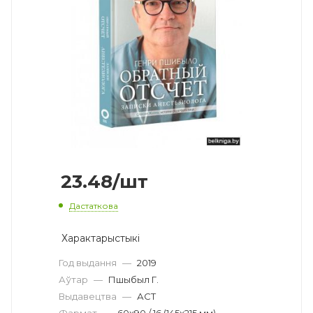
23.48
/шт
Дастаткова
Характарыстыкі
Год выдання
—
2019
Аўтар
—
Пшыбыл Г.
Выдавецтва
—
АСТ
Фармат
—
60x90 / 16 (145x215 мм)