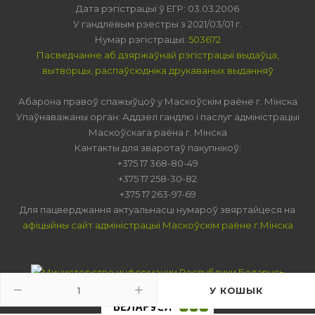
Дата рэгістрацыі ў ЕГР: 03.03.2006
У гандлёвым рэестры з 2021/03/01 г.
Нумар рэгістрацыі:
503672
Пасведчанне аб дзяржаўнай рэгістрацыі выдаўца,
вытворцы, распаўсюдніка друкаваных выданняў
Абарона правоў спажыўцоў у Маскоўскім раёне г. Мінска
Упаўнаважаны орган: Аддзел гандлю і паслуг адміністрацыі
Маскоўскага раёна г. Мінска
Кантакты для зваротаў пакупнікоў:
+375 17 368-80-49
+375 17 258-30-82
+375 17 263-97-69
Для пацверджання актуальнасці нумароў звяртайцеся на
афіцыйны сайт адміністрацыі Маскоўскім раёне г.Мінска
У КОШЫК