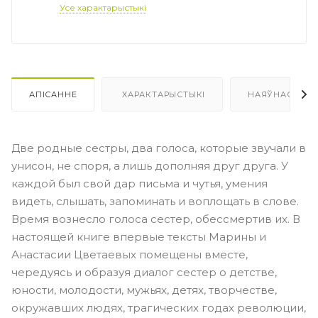
Усе характарыстыкі
АПІСАННЕ
ХАРАКТАРЫСТЫКІ
НАЯЎНАСЦЬ
Две родные сестры, два голоса, которые звучали в
унисон, не споря, а лишь дополняя друг друга. У
каждой был свой дар письма и чутья, умения
видеть, слышать, запоминать и воплощать в слове.
Время вознесло голоса сестер, обессмертив их. В
настоящей книге впервые тексты Марины и
Анастасии Цветаевых помещены вместе,
чередуясь и образуя диалог сестер о детстве,
юности, молодости, мужьях, детях, творчестве,
окружавших людях, трагических годах революции,