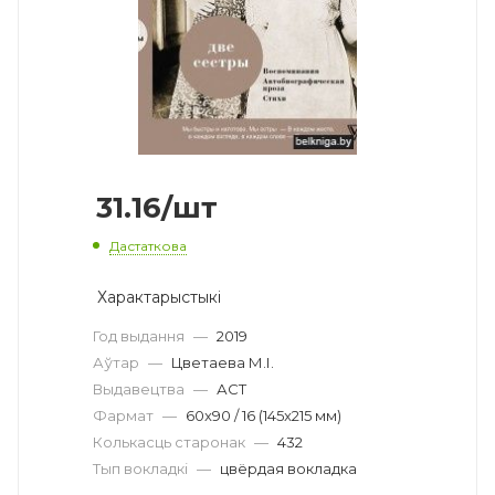
31.16
/шт
Дастаткова
Характарыстыкі
Год выдання
—
2019
Аўтар
—
Цветаева М.І.
Выдавецтва
—
АСТ
Фармат
—
60x90 / 16 (145x215 мм)
Колькасць старонак
—
432
Тып вокладкі
—
цвёрдая вокладка