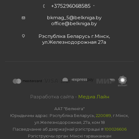
+375296068585
bkmag_5@belkniga.by
office@belkniga.by
Рэспубліка Беларусь г.Мінск,
ул.Железнодорожная 27а
Разработка сайта -
Медиа Лайн
ААТ "Белкніга"
Юрыдычны адрас: Рэспубліка Беларусь,
220089
, г.Мінск,
ул.Железнодорожная, 27а, ком 18
Пасведчанне аб дзяржаўнай рэгістрацыі #
100026606
Рэгіструючы орган: Мінскі гарвыканкам