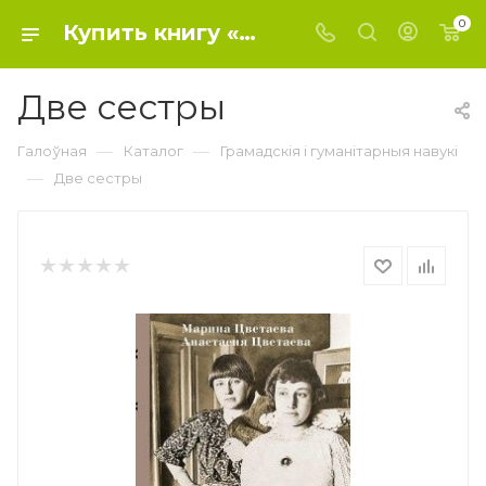
0
Купить книгу «Две сестры» 2019 , Цветаева М.И. - Общественные и гуманитарные науки
Две сестры
—
—
Галоўная
Каталог
Грамадскія і гуманітарныя навукі
—
Две сестры