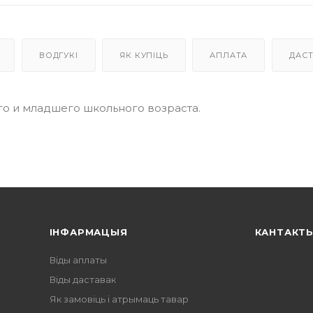
ВОДГУКІ
ЯК КУПІЦЬ
АПЛАТА
ДАС
о и младшего школьного возраста.
ІНФАРМАЦЫЯ
КАНТАКТ
Віды аплаты
Віды даставак
Як замовіць і атрымаць тавар