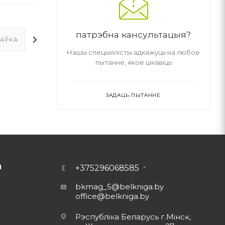
патрэбна кансультацыя?
ТАЎКА
ДАДАТКОВА
Нашы спецыялісты адкажуць на любое
пытанне, якое цікавіць
ЗАДАЦЬ ПЫТАННЕ
Ы
+375296068585
bkmag_5@belkniga.by
office@belkniga.by
Рэспубліка Беларусь г.Мінск,