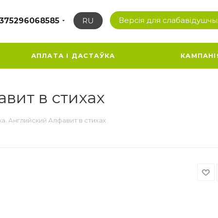
Версія для слабавідушчы
375296068585
RU
АПЛАТА І ДАСТАЎКА
КАМПАНІ
вит в стихах
а. Английский Алфавит в стихах