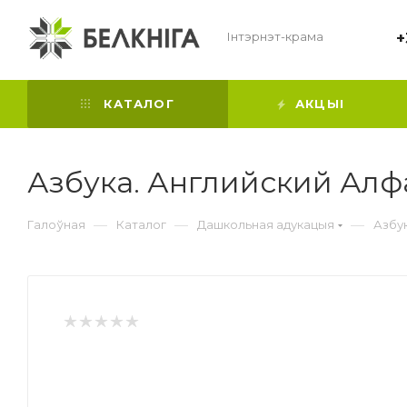
Інтэрнэт-крама
+
КАТАЛОГ
АКЦЫІ
Азбука. Английский Алфа
—
—
—
Галоўная
Каталог
Дашкольная адукацыя
Азбук