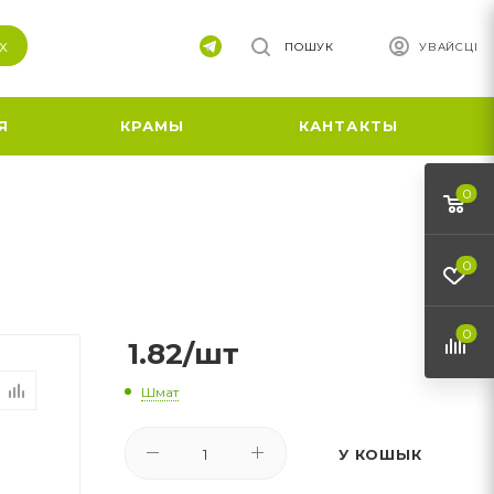
х
ПОШУК
УВАЙСЦІ
Я
КРАМЫ
КАНТАКТЫ
0
0
0
1.82
/шт
Шмат
У КОШЫК