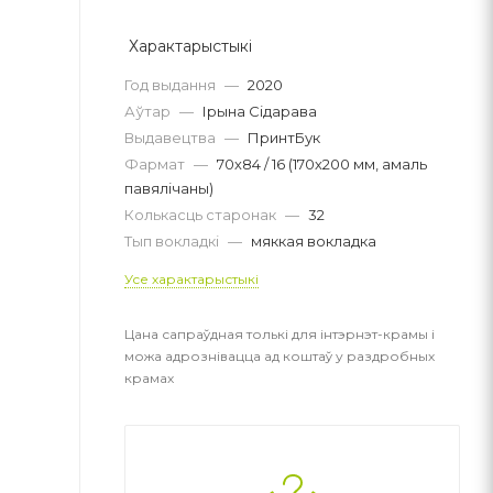
Характарыстыкі
Год выдання
—
2020
Аўтар
—
Ірына Сідарава
Выдавецтва
—
ПринтБук
Фармат
—
70х84 / 16 (170х200 мм, амаль
павялічаны)
Колькасць старонак
—
32
Тып вокладкі
—
мяккая вокладка
Усе характарыстыкі
Цана сапраўдная толькі для інтэрнэт-крамы і
можа адрознівацца ад коштаў у раздробных
крамах