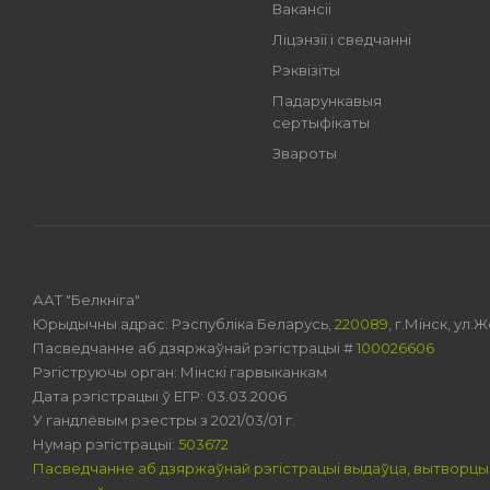
Вакансіі
Ліцэнзіі і сведчанні
Рэквізіты
Падарункавыя
сертыфікаты
Звароты
ААТ "Белкніга"
Юрыдычны адрас: Рэспубліка Беларусь,
220089
, г.Мінск, ул
Пасведчанне аб дзяржаўнай рэгістрацыі #
100026606
Рэгіструючы орган: Мінскі гарвыканкам
Дата рэгістрацыі ў ЕГР: 03.03.2006
У гандлёвым рэестры з 2021/03/01 г.
Нумар рэгістрацыі:
503672
Пасведчанне аб дзяржаўнай рэгістрацыі выдаўца, вытворцы