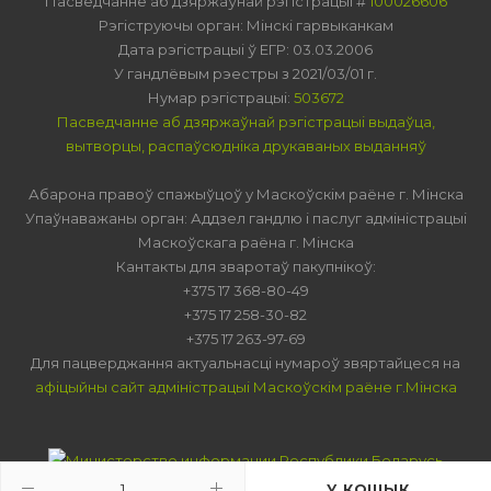
Пасведчанне аб дзяржаўнай рэгістрацыі #
100026606
Рэгіструючы орган: Мінскі гарвыканкам
Дата рэгістрацыі ў ЕГР: 03.03.2006
У гандлёвым рэестры з 2021/03/01 г.
Нумар рэгістрацыі:
503672
Пасведчанне аб дзяржаўнай рэгістрацыі выдаўца,
вытворцы, распаўсюдніка друкаваных выданняў
Абарона правоў спажыўцоў у Маскоўскім раёне г. Мінска
Упаўнаважаны орган: Аддзел гандлю і паслуг адміністрацыі
Маскоўскага раёна г. Мінска
Кантакты для зваротаў пакупнікоў:
+375 17 368-80-49
+375 17 258-30-82
+375 17 263-97-69
Для пацверджання актуальнасці нумароў звяртайцеся на
афіцыйны сайт адміністрацыі Маскоўскім раёне г.Мінска
У КОШЫК