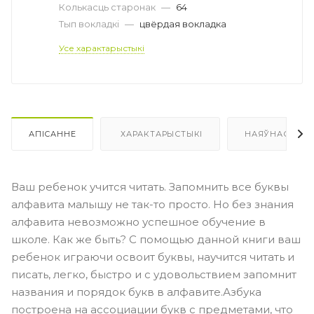
Колькасць старонак
—
64
Тып вокладкі
—
цвёрдая вокладка
Усе характарыстыкі
АПІСАННЕ
ХАРАКТАРЫСТЫКІ
НАЯЎНАСЦЬ
Ваш ребенок учится читать. Запомнить все буквы
алфавита малышу не так-то просто. Но без знания
алфавита невозможно успешное обучение в
школе. Как же быть? С помощью данной книги ваш
ребенок играючи освоит буквы, научится читать и
писать, легко, быстро и с удовольствием запомнит
названия и порядок букв в алфавите.Азбука
построена на ассоциации букв с предметами, что