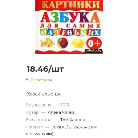
18.46
/шт
Дастаткова
Характарыстыкі
Год выдання
—
2013
Аўтар
—
Алена Чайка
Выдавецтва
—
ТАА Харвест
Фармат
—
70х100 / 8 (245х340 мм,
вельмі вялікі)