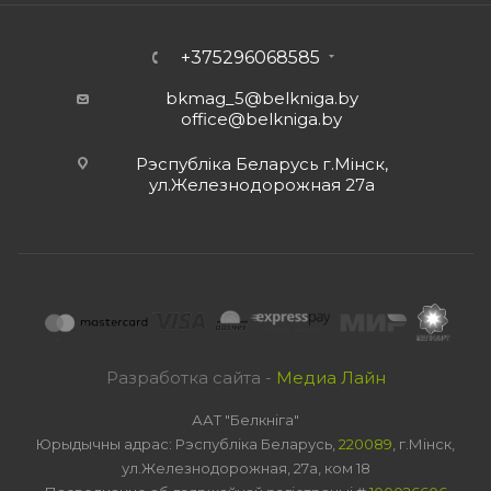
+375296068585
bkmag_5@belkniga.by
office@belkniga.by
Рэспубліка Беларусь г.Мінск,
ул.Железнодорожная 27а
Разработка сайта -
Медиа Лайн
ААТ "Белкніга"
Юрыдычны адрас: Рэспубліка Беларусь,
220089
, г.Мінск,
ул.Железнодорожная, 27а, ком 18