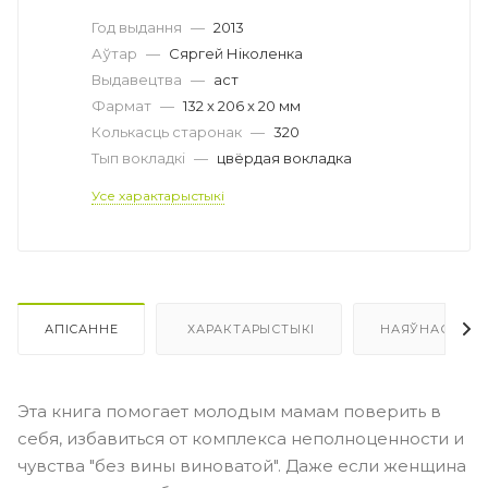
Год выдання
—
2013
Аўтар
—
Сяргей Ніколенка
Выдавецтва
—
аст
Фармат
—
132 х 206 x 20 мм
Колькасць старонак
—
320
Тып вокладкі
—
цвёрдая вокладка
Усе характарыстыкі
АПІСАННЕ
ХАРАКТАРЫСТЫКІ
НАЯЎНАСЦЬ
Эта книга помогает молодым мамам поверить в
себя, избавиться от комплекса неполноценности и
чувства "без вины виноватой". Даже если женщина