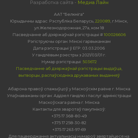
Разработка сайта -
Медиа Лайн
ААТ "Белкніга"
Юрыдычны адрас: Рэспубліка Беларусь,
220089
, г.Мінск,
ул.Железнодорожная, 27а, ком 18
Пасведчанне аб дзяржаўнай рэгістрацыі #
100026606
Рэгіструючы орган: Мінскі гарвыканкам
Дата рэгістрацыі ў ЕГР: 03.03.2006
У гандлёвым рэестры з 2021/03/01 г.
Нумар рэгістрацыі:
503672
Пасведчанне аб дзяржаўнай рэгістрацыі выдаўца,
вытворцы, распаўсюдніка друкаваных выданняў
Абарона правоў спажыўцоў у Маскоўскім раёне г. Мінска
Упаўнаважаны орган: Аддзел гандлю і паслуг адміністрацыі
Маскоўскага раёна г. Мінска
Кантакты для зваротаў пакупнікоў:
+375 17 368-80-49
+375 17 258-30-82
+375 17 263-97-69
Для пацверджання актуальнасці нумароў звяртайцеся на