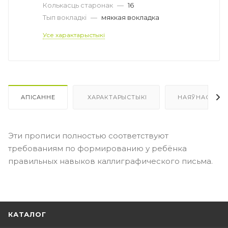
Колькасць старонак
—
16
Тып вокладкі
—
мяккая вокладка
Усе характарыстыкі
АПІСАННЕ
ХАРАКТАРЫСТЫКІ
НАЯЎНАСЦЬ
Эти прописи полностью соответствуют
требованиям по формированию у ребёнка
правильных навыков каллиграфического письма.
КАТАЛОГ