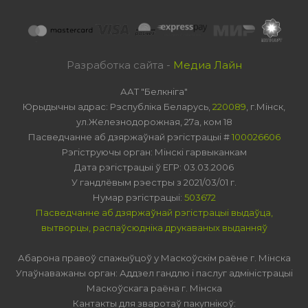
Разработка сайта -
Медиа Лайн
ААТ "Белкніга"
Юрыдычны адрас: Рэспубліка Беларусь,
220089
, г.Мінск,
ул.Железнодорожная, 27а, ком 18
Пасведчанне аб дзяржаўнай рэгістрацыі #
100026606
Рэгіструючы орган: Мінскі гарвыканкам
Дата рэгістрацыі ў ЕГР: 03.03.2006
У гандлёвым рэестры з 2021/03/01 г.
Нумар рэгістрацыі:
503672
Пасведчанне аб дзяржаўнай рэгістрацыі выдаўца,
вытворцы, распаўсюдніка друкаваных выданняў
Абарона правоў спажыўцоў у Маскоўскім раёне г. Мінска
Упаўнаважаны орган: Аддзел гандлю і паслуг адміністрацыі
Маскоўскага раёна г. Мінска
Кантакты для зваротаў пакупнікоў: