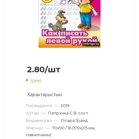
2.80
/шт
Шмат
Характарыстыкі
Год выдання
—
2019
Аўтар
—
Пятрэнка С.В. сост.
Выдавецтва
—
Літара Гранд
Фармат
—
70х90 / 16 (170х215 мм,
павялічаны)