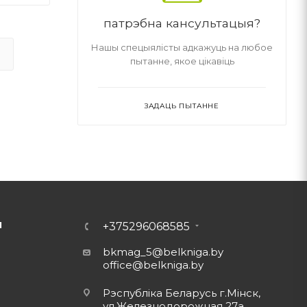
патрэбна кансультацыя?
Нашы спецыялісты адкажуць на любое
пытанне, якое цікавіць
ЗАДАЦЬ ПЫТАННЕ
Ы
+375296068585
bkmag_5@belkniga.by
office@belkniga.by
Рэспубліка Беларусь г.Мінск,
ул.Железнодорожная 27а