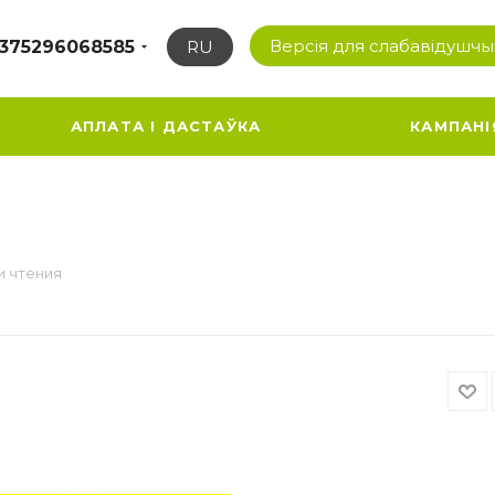
Версія для слабавідушчы
375296068585
RU
АПЛАТА І ДАСТАЎКА
КАМПАНІ
и чтения