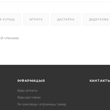
К КУПІЦЬ
АПЛАТА
ДАСТАЎКА
ДАДАТКОВА
й чтению.
ІНФАРМАЦЫЯ
КАНТАКТ
Віды аплаты
Віды даставак
Як замовіць і атрымаць тавар