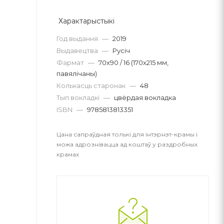
Характарыстыкі
Год выдання
—
2019
Выдавецтва
—
Русіч
Фармат
—
70х90 / 16 (170х215 мм,
павялічаны)
Колькасць старонак
—
48
Тып вокладкі
—
цвёрдая вокладка
ISBN
—
9785813813351
Цана сапраўдная толькі для інтэрнэт-крамы і
можа адрознівацца ад коштаў у раздробных
крамах