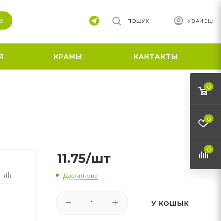
х
ПОШУК
УВАЙСЦІ
Я
КРАМЫ
КАНТАКТЫ
0
0
0
11.75
/шт
Дастаткова
У КОШЫК