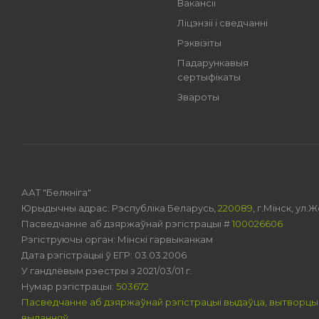
Вакансіі
Ліцэнзіі і сведчанні
Рэквізіты
Падарункавыя
сертыфікаты
Звароты
ААТ "Белкніга"
Юрыдычны адрас: Рэспубліка Беларусь,
220089
, г.Мінск, ул
Пасведчанне аб дзяржаўнай рэгістрацыі #
100026606
Рэгіструючы орган: Мінскі гарвыканкам
Дата рэгістрацыі ў ЕГР: 03.03.2006
У гандлёвым рэестры з 2021/03/01 г.
Нумар рэгістрацыі:
503672
Пасведчанне аб дзяржаўнай рэгістрацыі выдаўца, вытворцы
выданняў