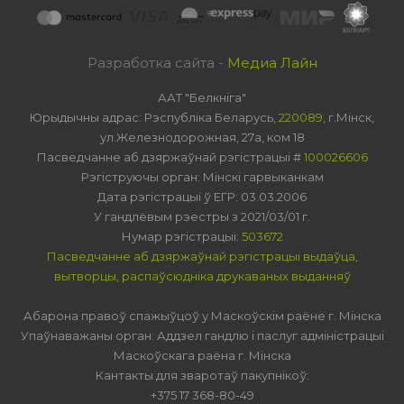
Разработка сайта -
Медиа Лайн
ААТ "Белкніга"
Юрыдычны адрас: Рэспубліка Беларусь,
220089
, г.Мінск,
ул.Железнодорожная, 27а, ком 18
Пасведчанне аб дзяржаўнай рэгістрацыі #
100026606
Рэгіструючы орган: Мінскі гарвыканкам
Дата рэгістрацыі ў ЕГР: 03.03.2006
У гандлёвым рэестры з 2021/03/01 г.
Нумар рэгістрацыі:
503672
Пасведчанне аб дзяржаўнай рэгістрацыі выдаўца,
вытворцы, распаўсюдніка друкаваных выданняў
Абарона правоў спажыўцоў у Маскоўскім раёне г. Мінска
Упаўнаважаны орган: Аддзел гандлю і паслуг адміністрацыі
Маскоўскага раёна г. Мінска
Кантакты для зваротаў пакупнікоў:
+375 17 368-80-49