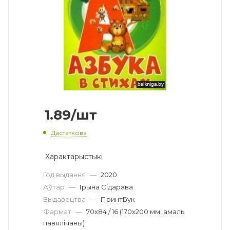
1.89
/шт
Дастаткова
Характарыстыкі
Год выдання
—
2020
Аўтар
—
Ірына Сідарава
Выдавецтва
—
ПринтБук
Фармат
—
70х84 / 16 (170х200 мм, амаль
павялічаны)