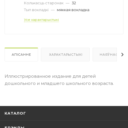
Колькасць старонак
—
32
Тып вокладкі
—
мяккая вокладка
Усе характарыстыкі
АПІСАННЕ
ХАРАКТАРЫСТЫКІ
НАЯЎНАСЦЬ
Иллюстрированное издание для детей
дошкольного и младшего школьного возраста.
КАТАЛОГ
БРЭНДЫ