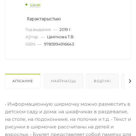
Шмат
Характарыстыкі
Год выдання
—
2019 г.
Аўтар
—
Цвяткова Т.В.
ISBN
—
9785994916643
АПІСАННЕ
НАЯЎНАСЦЬ
ВОДГУКІ
ЯК 
• Информационную ширмочку можно разместить в
детском саду и дома: на шкафчиках в раздевалке,
на столе, на подоконнике, на полочке и т.д. • Текст и
рисунки в ширмочке рассчитаны на детей и
взрослых. • Буклет представляет собой памятку для