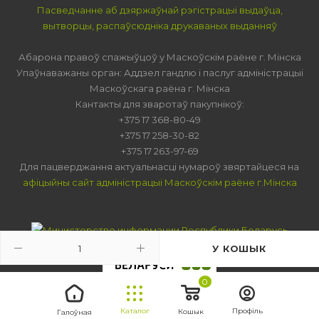
Пасведчанне аб дзяржаўнай рэгістрацыі выдаўца,
вытворцы, распаўсюдніка друкаваных выданняў
Абарона правоў спажыўцоў у Маскоўскім раёне г. Мінска
Упаўнаважаны орган: Аддзел гандлю і паслуг адміністрацыі
Маскоўскага раёна г. Мінска
Кантакты для зваротаў пакупнікоў:
+375 17 368-80-49
+375 17 258-30-82
+375 17 263-97-69
Для пацверджання актуальнасці нумароў звяртайцеся на
афіцыйны сайт адміністрацыі Маскоўскім раёне г.Мінска
У КОШЫК
0
Каталог
Профіль
Кошык
Галоўная