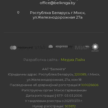
office@belkniga.by
Рэспубліка Беларусь г.Мінск,
ул.Железнодорожная 27а
Разработка сайта -
Медиа Лайн
ААТ "Белкніга"
Юрыдычны адрас: Рэспубліка Беларусь,
220089
, г.Мінск,
ул.Железнодорожная, 27а, ком 18
Пасведчанне аб дзяржаўнай рэгістрацыі #
100026606
Рэгіструючы орган: Мінскі гарвыканкам
Дата рэгістрацыі ў ЕГР: 03.03.2006
У гандлёвым рэестры з 2021/03/01 г.
Нумар рэгістрацыі:
503672