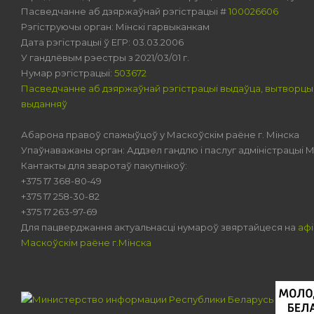
Пасведчанне аб дзяржаўнай рэгістрацыі #
100026606
Рэгіструючы орган: Мінскі гарвыканкам
Дата рэгістрацыі ў ЕГР: 03.03.2006
У гандлёвым рэестры з 2021/03/01 г.
Нумар рэгістрацыі:
503672
Пасведчанне аб дзяржаўнай рэгістрацыі выдаўца, вытворцы
выданняў
Абарона правоў спажыўцоў у Маскоўскім раёне г. Мінска
Упаўнаважаны орган: Аддзел гандлю і паслуг адміністрацыі М
Кантакты для зваротаў пакупнікоў:
+375 17 368-80-49
+375 17 258-30-82
+375 17 263-97-69
Для пацверджання актуальнасці нумароў звяртайцеся на
афі
Маскоўскім раёне г.Мінска