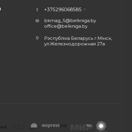
Ы
+375296068585
bkmag_5@belkniga.by
office@belkniga.by
Рэспубліка Беларусь г.Мінск,
ул.Железнодорожная 27а