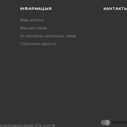
ІНФАРМАЦЫЯ
КАНТАКТ
Віды аплаты
Віды даставак
Як замовіць і атрымаць тавар
Публічная аферта
.Железнодорожная, 27а, ком 18