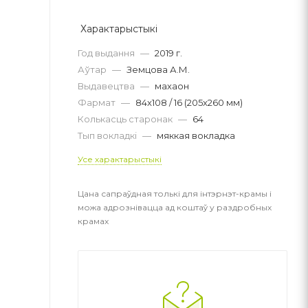
Характарыстыкі
Год выдання
—
2019 г.
Аўтар
—
Земцова А.М.
Выдавецтва
—
махаон
Фармат
—
84x108 / 16 (205x260 мм)
Колькасць старонак
—
64
Тып вокладкі
—
мяккая вокладка
Усе характарыстыкі
Цана сапраўдная толькі для інтэрнэт-крамы і
можа адрознівацца ад коштаў у раздробных
крамах