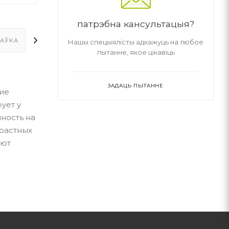
патрэбна кансультацыя?
ТАЎКА
ДАДАТКОВА
Нашы спецыялісты адкажуць на любое
пытанне, якое цікавіць
ЗАДАЦЬ ПЫТАННЕ
тие
ует у
нность на
зрастных
уют