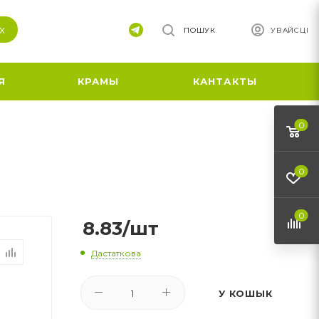
х
ПОШУК
УВАЙСЦІ
Я
КРАМЫ
КАНТАКТЫ
0
0
0
8.83
/шт
Дастаткова
У КОШЫК