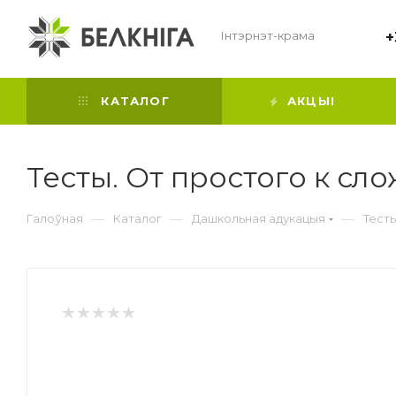
Інтэрнэт-крама
+
КАТАЛОГ
АКЦЫІ
Тесты. От простого к сло
—
—
—
Галоўная
Каталог
Дашкольная адукацыя
Тесты