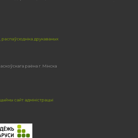
, распаўсюдніка друкаваных
аскоўскага раёна г. Мінска
цыйны сайт адміністрацыі