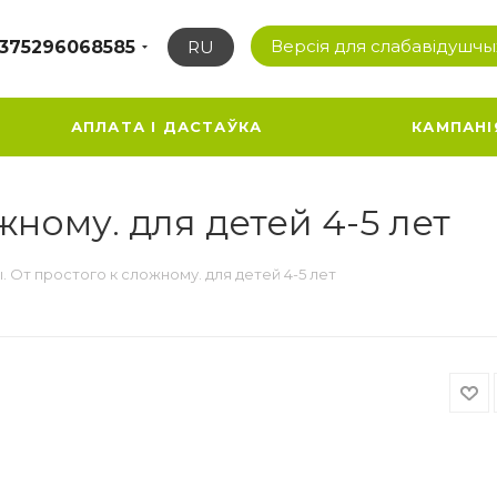
Версія для слабавідушчы
375296068585
RU
АПЛАТА І ДАСТАЎКА
КАМПАНІ
жному. для детей 4-5 лет
. От простого к сложному. для детей 4-5 лет