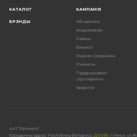
КАТАЛОГ
КАМПАНІЯ
БРЭНДЫ
Аб кампаніі
Акцыянерам
Навіны
Вакансіі
Ліцэнзіі і сведчанні
Рэквізіты
Падарункавыя
сертыфікаты
Звароты
ААТ "Белкніга"
Юрыдычны адрас: Рэспубліка Беларусь,
220089
, г.Мінск, ул