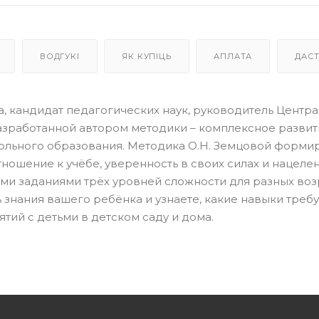
ВОДГУКІ
ЯК КУПІЦЬ
АПЛАТА
ДАС
а, кандидат педагогических наук, руководитель Центра
разработанной автором методики – комплексное разви
льного образования. Методика О.Н. Земцовой формир
тношение к учёбе, уверенность в своих силах и нацеле
выми заданиями трёх уровней сложности для разных во
 знания вашего ребёнка и узнаете, какие навыки треб
тий с детьми в детском саду и дома.