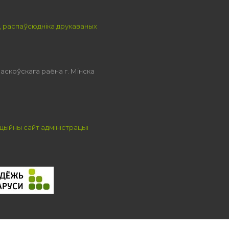
, распаўсюдніка друкаваных
аскоўскага раёна г. Мінска
цыйны сайт адміністрацыі