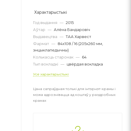
Характарыстыкі
Год выдання
—
2015
Аўтар
—
Алёна Бандаровіч
Выдавецтва
—
ТАА Харвест
Фармат
—
84х108 / 16 (205х260 мм,
энцыклапедычны)
Колькасць старонак
—
64
Тып вокладкі
—
цвёрдая вокладка
Усе характарыстыкі
Цана сапраўдная толькі для інтэрнэт-крамы і
можа адрознівацца ад коштаў у раздробных
крамах