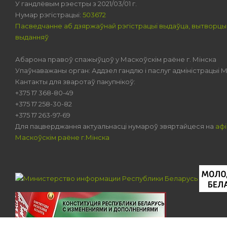
У гандлёвым рэестры з 2021/03/01 г.
Нумар рэгістрацыі:
503672
Пасведчанне аб дзяржаўнай рэгістрацыі выдаўца, вытворцы
выданняў
Абарона правоў спажыўцоў у Маскоўскім раёне г. Мінска
Упаўнаважаны орган: Аддзел гандлю і паслуг адміністрацыі М
Кантакты для зваротаў пакупнікоў:
+375 17 368-80-49
+375 17 258-30-82
+375 17 263-97-69
Для пацверджання актуальнасці нумароў звяртайцеся на
афі
Маскоўскім раёне г.Мінска