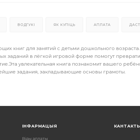
ВОДГУКІ
ЯК КУПІЦЬ
АПЛАТА
ДАС
ающих книг для занятий с детьми дошкольного возраста.
ых заданий в лёгкой игровой форме помогут преврати
ие.Эта увлекательная книга познакомит вашего ребён
тейшие задания, закладывающие основы грамоты.
ІНФАРМАЦЫЯ
КАНТАКТ
Віды аплаты