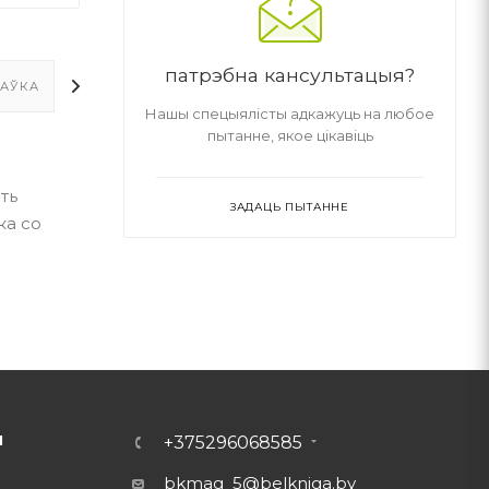
патрэбна кансультацыя?
ТАЎКА
ДАДАТКОВА
Нашы спецыялісты адкажуць на любое
пытанне, якое цікавіць
ть
ЗАДАЦЬ ПЫТАННЕ
ка со
Ы
+375296068585
bkmag_5@belkniga.by