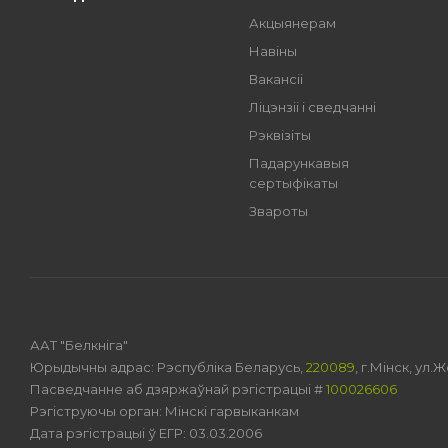
Акцыянерам
Навіны
Вакансіі
Ліцэнзіі і сведчанні
Рэквізіты
Падарункавыя
сертыфікаты
Звароты
ААТ "Белкніга"
Юрыдычны адрас: Рэспубліка Беларусь,
220089
, г.Мінск, ул
Пасведчанне аб дзяржаўнай рэгістрацыі #
100026606
Рэгіструючы орган: Мінскі гарвыканкам
Дата рэгістрацыі ў ЕГР: 03.03.2006