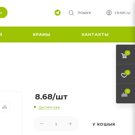
х
ПОШУК
УВАЙСЦІ
Я
КРАМЫ
КАНТАКТЫ
0
0
0
8.68
/шт
Дастаткова
У КОШЫК