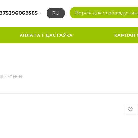
Версія для слабавідушчы
375296068585
RU
АПЛАТА І ДАСТАЎКА
КАМПАНІ
а и чтение