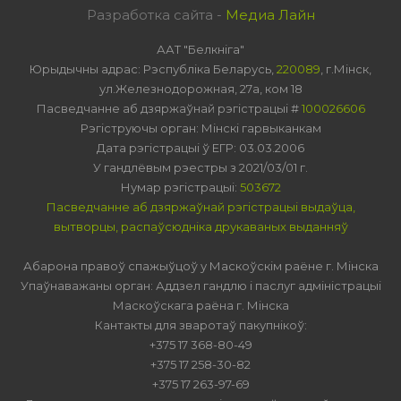
Разработка сайта -
Медиа Лайн
ААТ "Белкніга"
Юрыдычны адрас: Рэспубліка Беларусь,
220089
, г.Мінск,
ул.Железнодорожная, 27а, ком 18
Пасведчанне аб дзяржаўнай рэгістрацыі #
100026606
Рэгіструючы орган: Мінскі гарвыканкам
Дата рэгістрацыі ў ЕГР: 03.03.2006
У гандлёвым рэестры з 2021/03/01 г.
Нумар рэгістрацыі:
503672
Пасведчанне аб дзяржаўнай рэгістрацыі выдаўца,
вытворцы, распаўсюдніка друкаваных выданняў
Абарона правоў спажыўцоў у Маскоўскім раёне г. Мінска
Упаўнаважаны орган: Аддзел гандлю і паслуг адміністрацыі
Маскоўскага раёна г. Мінска
Кантакты для зваротаў пакупнікоў:
+375 17 368-80-49
+375 17 258-30-82
+375 17 263-97-69