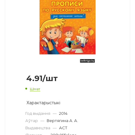
4.91
/шт
Шмат
Характарыстыкі
Год выдання
—
2014
Аўтар
—
Вертягина А. А.
Выдавецтва
—
АСТ
Фармат
—
208x165x1 мм