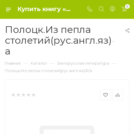
0
Купить книгу «Полоцк.Из пепла столетий(рус.англ.яз)Ф/а» 2010, Пешин С.В. сост. - Белорусская литература
Полоцк.Из пепла
столетий(рус.англ.яз)Ф/
а
—
—
—
Главная
Каталог
Белорусская литература
Полоцк.Из пепла столетий(рус.англ.яз)Ф/а