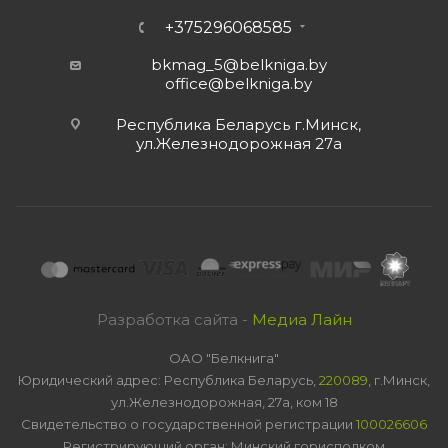
+375296068585
bkmag_5@belkniga.by
office@belkniga.by
Республика Беларусь г.Минск,
ул.Железнодорожная 27а
Разработка сайта -
Медиа Лайн
ОАО "Белкнига"
Юридический адрес: Республика Беларусь,
220089
, г.Минск,
ул.Железнодорожная, 27а, ком 18
Свидетельство о государственной регистрации
100026606
Регистрирующий орган: Минский горисполком