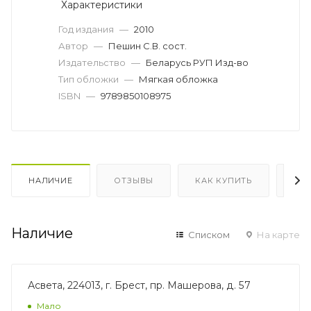
Характеристики
Год издания
—
2010
Автор
—
Пешин С.В. сост.
Издательство
—
Беларусь РУП Изд-во
Тип обложки
—
Мягкая обложка
ISBN
—
9789850108975
НАЛИЧИЕ
ОТЗЫВЫ
КАК КУПИТЬ
ОП
Наличие
Списком
На карте
Асвета, 224013, г. Брест, пр. Машерова, д. 57
Мало