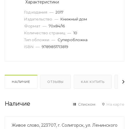
Характеристики
Год издания
—
2017
Издательство
—
Книжный дом
Формат
—
70х84/16
Количество страниц
—
10
Тип обложки
—
Суперобложка
ISBN
—
9789851713819
НАЛИЧИЕ
ОТЗЫВЫ
КАК КУПИТЬ
ОП
Наличие
Списком
На карте
Живое слово, 223707, г. Солигорск, ул. Ленинского