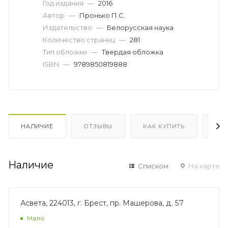
Год издания
—
2016
Автор
—
Пронько П.С.
Издательство
—
Белорусская наука
Количество страниц
—
281
Тип обложки
—
Твердая обложка
ISBN
—
9789850819888
НАЛИЧИЕ
ОТЗЫВЫ
КАК КУПИТЬ
ОП
Наличие
Списком
На карте
Асвета, 224013, г. Брест, пр. Машерова, д. 57
Мало