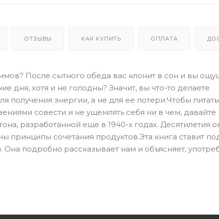
ОТЗЫВЫ
КАК КУПИТЬ
ОПЛАТА
ДО
ммов? После сытного обеда вас клонит в сон и вы ощу
ие дня, хотя и не голодны? Значит, вы что-то делаете
ля получения энергии, а не для ее потери.Чтобы питать
ениями совести и не ущемлять себя ни в чем, давайте
она, разработанной еще в 1940-х годах. Десятилетия о
ы принципы сочетания продуктов.Эта книга ставит по
. Она подробно рассказывает нам и объясняет, употре