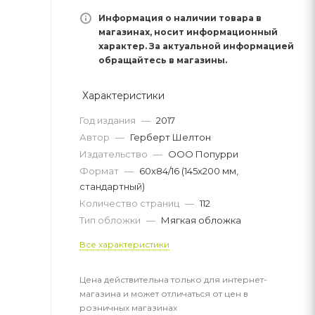
Информация о наличии товара в
магазинах, носит информационный
характер. За актуальной информацией
обращайтесь в магазины.
Характеристики
Год издания
—
2017
Автор
—
Герберт Шелтон
Издательство
—
ООО Попурри
Формат
—
60х84/16 (145х200 мм,
стандартный)
Количество страниц
—
112
Тип обложки
—
Мягкая обложка
Все характеристики
Цена действительна только для интернет-
магазина и может отличаться от цен в
розничных магазинах