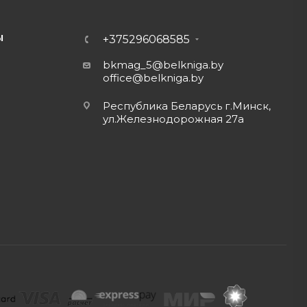
Ы
+375296068585
bkmag_5@belkniga.by
office@belkniga.by
Республика Беларусь г.Минск,
ул.Железнодорожная 27а