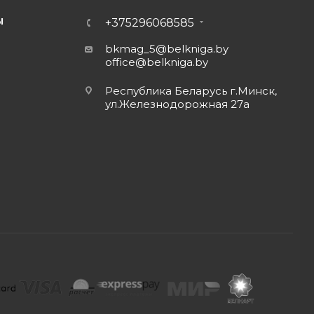
Ы
+375296068585
bkmag_5@belkniga.by
office@belkniga.by
Республика Беларусь г.Минск,
ул.Железнодорожная 27а