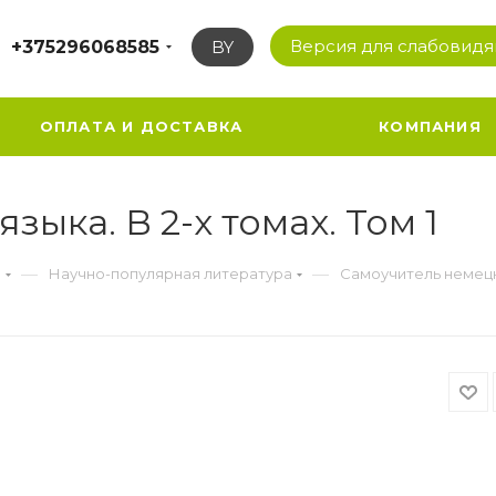
Версия для слабовид
+375296068585
BY
ОПЛАТА И ДОСТАВКА
КОМПАНИЯ
ыка. В 2-х томах. Том 1
—
—
а
Научно-популярная литература
Самоучитель немецког