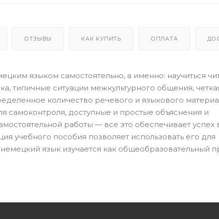
ОТЗЫВЫ
КАК КУПИТЬ
ОПЛАТА
ДО
мецким языком самостоятельно, а именно: научиться чит
тика, типичные ситуации межкультурного общения, четка
ределенное количество речевого и языкового материа
я самоконтроля, доступные и простые объяснения и
мостоятельной работы — все это обеспечивает успех 
ия учебного пособия позволяет использовать его для
де немецкий язык изучается как общеобразовательный п