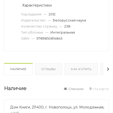
Характеристики
Год издания
—
2012
Издательство
—
Белорусская наука
Количество страниц
—
238
Тип обложки
—
Интегральная
ISBN
—
9789850814845
НАЛИЧИЕ
ОТЗЫВЫ
КАК КУПИТЬ
ОП
Наличие
Списком
На карте
Дом Книги, 211400, г. Новополоцк, ул. Молодежная,