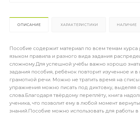
ОПИСАНИЕ
ХАРАКТЕРИСТИКИ
НАЛИЧИЕ
Пособие содержит материал по всем темам курса
языком правила и разного вида задания распредел
сложному.Для успешной учёбы важно хорошо знать
задания пособия, ребёнок повторит изученное и в
грамотной речи. Можно не тратить время на списы
упражнения можно писать под диктовку, выделяя
слова.Благодаря твёрдому переплёту, книга надол
ученика, что позволит ему в любой момент верну
знаний.Пособие можно использовать для работы в к