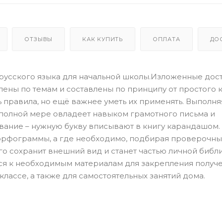
ОТЗЫВЫ
КАК КУПИТЬ
ОПЛАТА
ДО
 русского языка для начальной школы.Изложенные дос
ены по темам и составлены по принципу от простого 
 правила, но ещё важнее уметь их применять. Выполня
 полной мере овладеет навыком грамотного письма и
вание – нужную букву вписывают в книгу карандашом.
 орфограммы, а где необходимо, подбирая проверочн
го сохранит внешний вид и станет частью личной библ
ться к необходимым материалам для закрепления получ
лассе, а также для самостоятельных занятий дома.