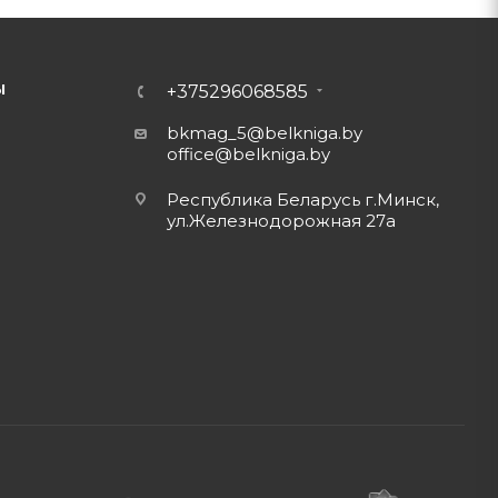
Ы
+375296068585
bkmag_5@belkniga.by
office@belkniga.by
Республика Беларусь г.Минск,
ул.Железнодорожная 27а