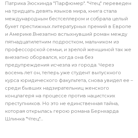
Патрика Зюскинда "Парфюмер". "Чтец" переведен
на тридцать девять языков мира, книга стала
международным бестселлером и собрала целый
букет престижных литературных премий в Европе
и Америке.Внезапно вспыхнувший роман между
пятнадцатилетним подростком, мальчиком из
профессорской семьи, и зрелой женщиной так же
внезапно оборвался, когда она без
предупреждения исчезла из города. Через
восемь лет он, теперь уже студент выпускного
курса юридического факультета, снова увидел ее –
среди бывших надзирательниц женского
концлагеря на процессе против нацистских
преступников. Но это не единственная тайна,
которая открылась герою романа Бернхарда
Шлинка "Чтец"...