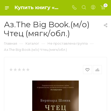
0
Купить книгу «Аз.The Big Book.(м/о) Чтец (мягк/обл.)» 2022, Шлинк Б. - Не проставлена группа
Аз.The Big Book.(м/о)
Чтец (мягк/обл.)
—
—
—
Главная
Каталог
Не проставлена группа
Аз.The Big Book.(м/о) Чтец (мягк/обл.)