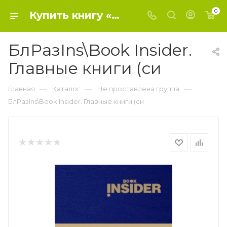
0
Купить книгу «БлРазIns\Book Insider. Главные книги (си» 2017, Пинтосевич И., Авето - Не проставлена группа
БлРазIns\Book Insider.
Главные книги (си
—
—
—
Главная
Каталог
Не проставлена группа
БлРазIns\Book Insider. Главные книги (си