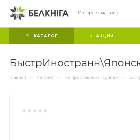
Интернет-магазин
КАТАЛОГ
АКЦИИ
БыстрИностранн\Японски
—
—
—
Главная
Каталог
Не проставлена группа
Быст