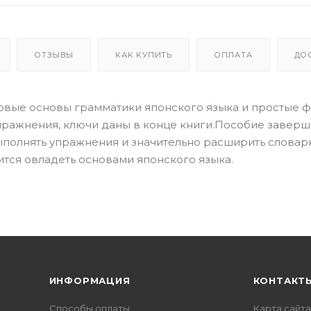
ОТЗЫВЫ
КАК КУПИТЬ
ОПЛАТА
ДО
зовые основы грамматики японского языка и простые 
пражнения, ключи даны в конце книги.Пособие заверш
ыполнять упражнения и значительно расширить слова
ится овладеть основами японского языка.
ИНФОРМАЦИЯ
КОНТАКТ
Способы оплаты
Карта сайта