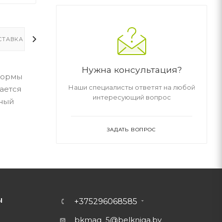
СТАВКА
ДОПОЛНИТЕЛЬНО
Нужна консультация?
формы
Наши специалисты ответят на любой
ается
интересующий вопрос
рный
ЗАДАТЬ ВОПРОС
Ы
+375296068585
bkmag_5@belkniga.by