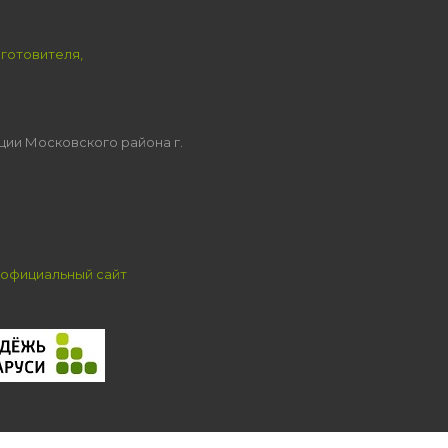
зготовителя,
ции Московского района г.
официальный сайт