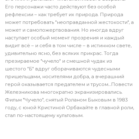
Его персонажи часто действуют без особой
рефлексии – как требует их природа. Природа
может потребовать "неоправданной жестокости", а
может и самопожертвования. Но иногда вдруг
наступает особый момент прозрения и каждый
видит всё – и себя в том числе – в истинном свете,
удивительно ясно, без всяких прикрас. Тогда
презираемое "чучело" и смешной чудак из
шестого "Б" вдруг оборачиваются чудесными
пришельцами, носителями добра, а вчерашний
герой оказывается предателем и трусом...Повести
Железникова многократно экранизировались.
Фильм "Чучело", снятый Роланом Быковым в 1983
году, с юной Кристиной Орбакайте в главной роли,
стал по-настоящему культовым.