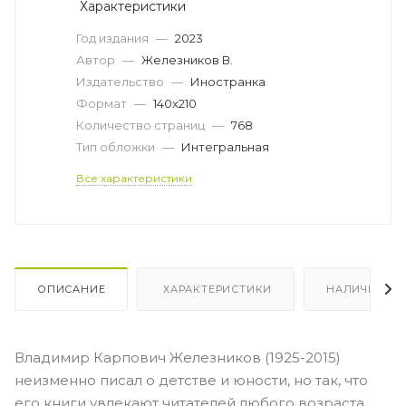
Характеристики
Год издания
—
2023
Автор
—
Железников В.
Издательство
—
Иностранка
Формат
—
140х210
Количество страниц
—
768
Тип обложки
—
Интегральная
Все характеристики
ОПИСАНИЕ
ХАРАКТЕРИСТИКИ
НАЛИЧИЕ
Владимир Карпович Железников (1925-2015)
неизменно писал о детстве и юности, но так, что
его книги увлекают читателей любого возраста.