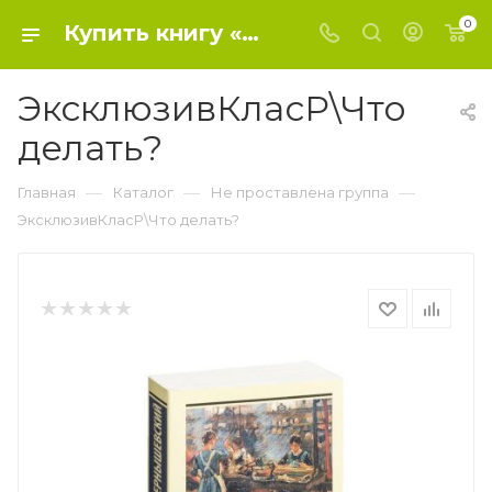
0
Купить книгу «ЭксклюзивКласР\Что делать?» 2017, Чернышевский Н.Г. - Не проставлена группа
ЭксклюзивКласР\Что
делать?
—
—
—
Главная
Каталог
Не проставлена группа
ЭксклюзивКласР\Что делать?