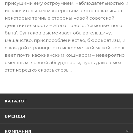
присущими ему остроумием, наблюдательностью и
исключительным мастерством автор показывает
некоторые темные стороны новой советской
действительности – этого нового, "самоцветного
быта". Булгаков высмеивает обывательщину,
мещанство, приспособленчество, бюрократизм, и
с каждой страницы его искрометной малой прозы
веет почти кафкианским кошмаром – невероятно
смешным в своей абсурдности, пусть даже смех
этот нередко сквозь слезы...
КАТАЛОГ
БРЕНДЫ
КОМПАНИЯ