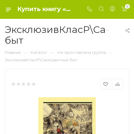
0
Купить книгу «ЭксклюзивКласР\Самоцветный быт» 2021, Булгаков М.А. - Не проставлена группа
ЭксклюзивКласР\Самоцв
быт
—
—
—
Главная
Каталог
Не проставлена группа
ЭксклюзивКласР\Самоцветный быт