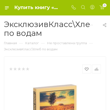
0
Купить книгу «ЭксклюзивКласс\Хлеб по водам» 2017, Шоу И. - Не проставлена группа
ЭксклюзивКласс\Хлеб
по водам
—
—
—
Главная
Каталог
Не проставлена группа
ЭксклюзивКласс\Хлеб по водам