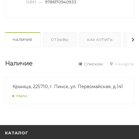
ISBN
—
9786170940933
НАЛИЧИЕ
ОТЗЫВЫ
КАК КУПИТЬ
ОП
Наличие
Списком
На карте
Крынiца, 225710, г. Пинск, ул. Первомайская, д.141
Мало
КАТАЛОГ