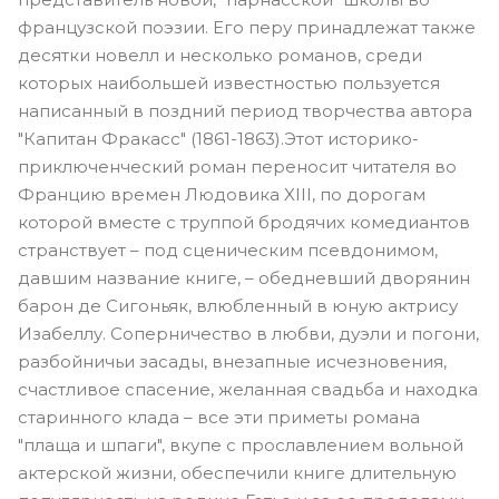
французской поэзии. Его перу принадлежат также
десятки новелл и несколько романов, среди
которых наибольшей известностью пользуется
написанный в поздний период творчества автора
"Капитан Фракасс" (1861-1863).Этот историко-
приключенческий роман переносит читателя во
Францию времен Людовика XIII, по дорогам
которой вместе с труппой бродячих комедиантов
странствует – под сценическим псевдонимом,
давшим название книге, – обедневший дворянин
барон де Сигоньяк, влюбленный в юную актрису
Изабеллу. Соперничество в любви, дуэли и погони,
разбойничьи засады, внезапные исчезновения,
счастливое спасение, желанная свадьба и находка
старинного клада – все эти приметы романа
"плаща и шпаги", вкупе с прославлением вольной
актерской жизни, обеспечили книге длительную