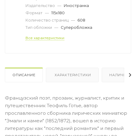
Издательство
—
Иностранка
Формат
—
115х180
Количество страниц
—
608
Тип обложки
—
Суперобложка
Все характеристики
ОПИСАНИЕ
ХАРАКТЕРИСТИКИ
НАЛИЧИЕ
Французский поэт, прозаик, журналист, критик и
путешественник Теофиль Готье, автор
прославленного сборника лирических миниатюр
"Эмали и камеи" (1852/1872), вошел в историю
литературы как "последний романтик" и первый
представитель новой, "парнасской" школы во