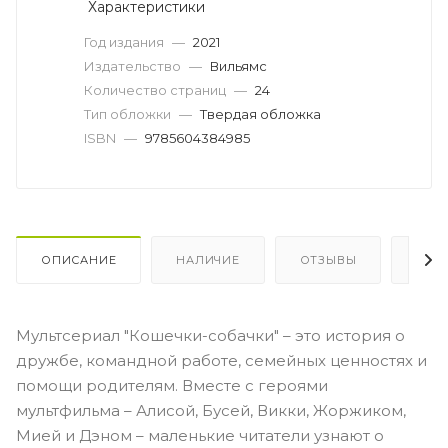
Характеристики
Год издания
—
2021
Издательство
—
Вильямс
Количество страниц
—
24
Тип обложки
—
Твердая обложка
ISBN
—
9785604384985
ОПИСАНИЕ
НАЛИЧИЕ
ОТЗЫВЫ
КАК
Мультсериал "Кошечки-собачки" – это история о
дружбе, командной работе, семейных ценностях и
помощи родителям. Вместе с героями
мультфильма – Алисой, Бусей, Викки, Жоржиком,
Мией и Дэном – маленькие читатели узнают о