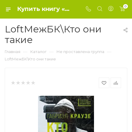
0
Купить книгу «LoftМежБК\Кто они такие» 2021, Краузе Г. - Не проставлена группа
LoftМежБК\Кто они
такие
—
—
—
Главная
Каталог
Не проставлена группа
LoftМежБК\Кто они такие