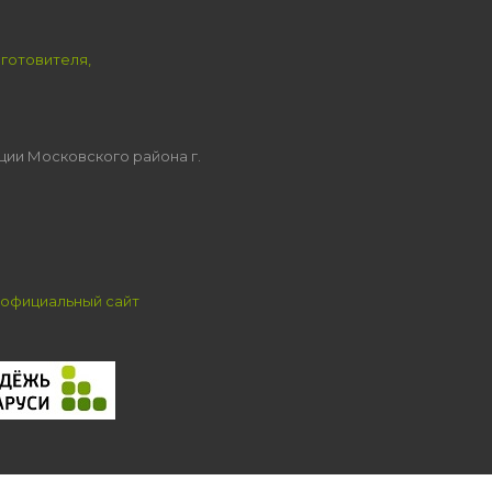
зготовителя,
ции Московского района г.
официальный сайт