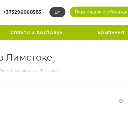
Версия для слабовид
+375296068585
BY
ОПЛАТА И ДОСТАВКА
КОМПАНИЯ
в Лимстоке
ЛюмКол\Каникулы в Лимстоке