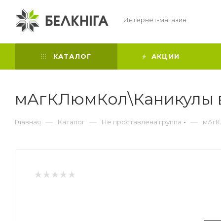
Интернет-магазин
КАТАЛОГ
АКЦИИ
мАгКЛюмКол\Каникулы 
—
—
—
Главная
Каталог
Не проставлена группа
мАгК