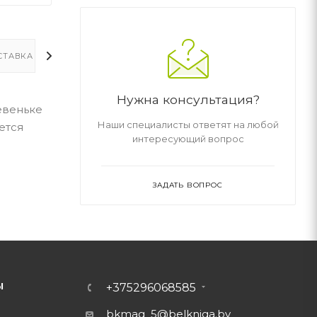
СТАВКА
ДОПОЛНИТЕЛЬНО
Нужна консультация?
евеньке
Наши специалисты ответят на любой
ется
интересующий вопрос
ЗАДАТЬ ВОПРОС
Ы
+375296068585
bkmag_5@belkniga.by