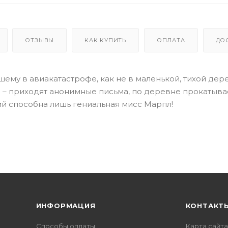
ОТЗЫВЫ
КАК КУПИТЬ
ОПЛАТА
ДО
шему в авиакатастрофе, как не в маленькой, тихой дер
я – приходят анонимные письма, по деревне прокатыва
тий способна лишь гениальная мисс Марпл!
ИНФОРМАЦИЯ
КОНТАКТ
Способы оплаты
Карта сайта