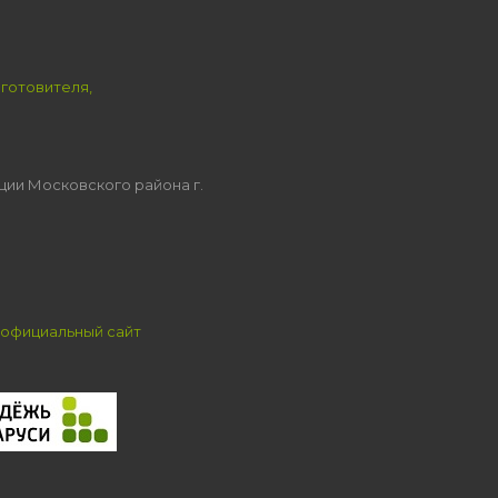
зготовителя,
ции Московского района г.
официальный сайт