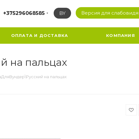
Версия для слабовид
+375296068585
BY
ОПЛАТА И ДОСТАВКА
КОМПАНИЯ
й на пальцах
аДляВундер\Русский на пальцах