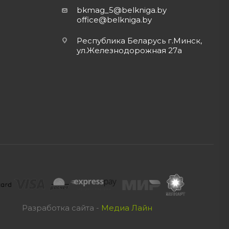
bkmag_5@belkniga.by
office@belkniga.by
Республика Беларусь г.Минск,
ул.Железнодорожная 27а
Разработка сайта -
Медиа Лайн