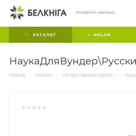
Интернет-магазин
КАТАЛОГ
АКЦИИ
НаукаДляВундер\Русски
—
—
—
Главная
Каталог
Не проставлена группа
Наук