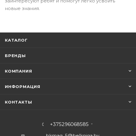
заинтересуют ребят и помогут легко усвоить
новые знания.
КАТАЛОГ
БРЕНДЫ
КОМПАНИЯ
ИНФОРМАЦИЯ
КОНТАКТЫ
+375296068585
bkmag_5@belkniga.by