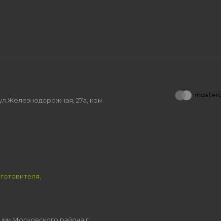
, ул.Железнодорожная, 27а, ком
зготовителя,
ции Московского района г.