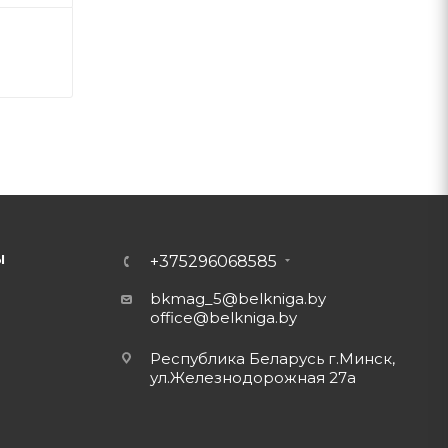
Ы
+375296068585
bkmag_5@belkniga.by
office@belkniga.by
Республика Беларусь г.Минск,
ул.Железнодорожная 27а