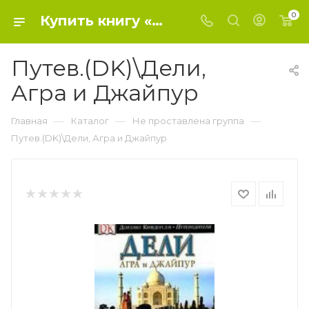
0
Купить книгу «Путев.(DK)\Дели, Агра и Джайпур» 2006, Анурадха Чатурведи - Не проставлена группа
Путев.(DK)\Дели,
Агра и Джайпур
—
—
—
Главная
Каталог
Не проставлена группа
Путев.(DK)\Дели, Агра и Джайпур