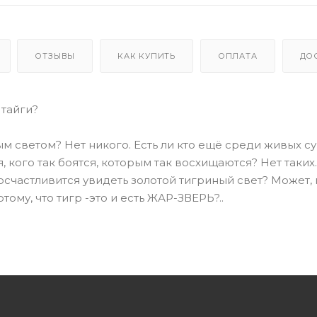
ОТЗЫВЫ
КАК КУПИТЬ
ОПЛАТА
ДО
 тайги?
ым светом? Нет никого. Есть ли кто ещё среди живых с
, кого так боятся, которым так восхищаются? Нет таких.
осчастливится увидеть золотой тигриный свет? Может, 
тому, что тигр -это и есть ЖАР-ЗВЕРЬ?..