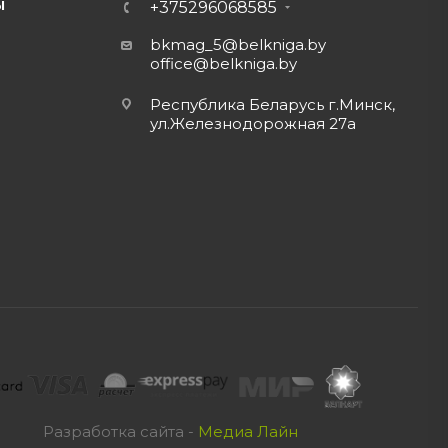
Ы
+375296068585
bkmag_5@belkniga.by
office@belkniga.by
Республика Беларусь г.Минск,
ул.Железнодорожная 27а
Разработка сайта -
Медиа Лайн