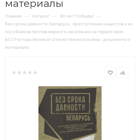
материалы
—
—
—
Главная
Каталог
80 лет Победы!
Без срока давности. Беларусь : преступления нацистов и их
пособников против мирного населения на территории
БССР в годы Великой Отечественной войны : документы и
материалы