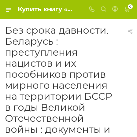
0
Купить книгу «Без срока давности. Беларусь : преступления нацистов и их пособников против мирного населения на территории БССР в годы Великой Отечественной войны : документы и материалы» 2024, Селеменев В.Д. - 80 лет Победы!
Без срока давности.
Беларусь :
преступления
нацистов и их
пособников против
мирного населения
на территории БССР
в годы Великой
Отечественной
войны : документы и