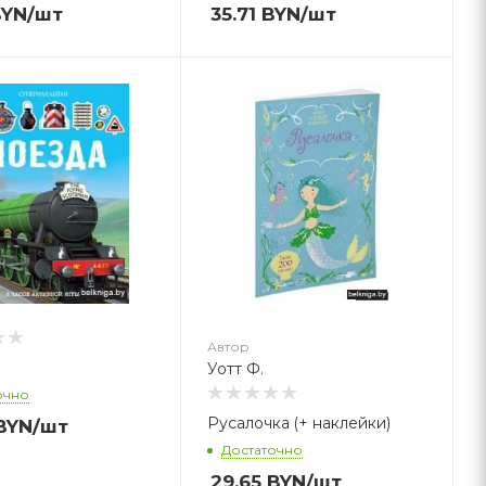
YN
/шт
35.71
BYN
/шт
втор
отт Ф.
Автор
Уотт Ф.
очно
Русалочка (+ наклейки)
BYN
/шт
Достаточно
29.65
BYN
/шт