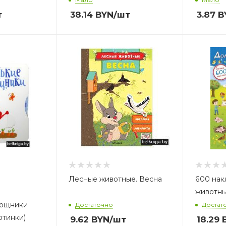
т
38.14
BYN
/шт
3.87
B
А
К
Лесные животные. Весна
600 нак
животн
мощники
Достаточно
Достат
ртинки)
9.62
BYN
/шт
18.29