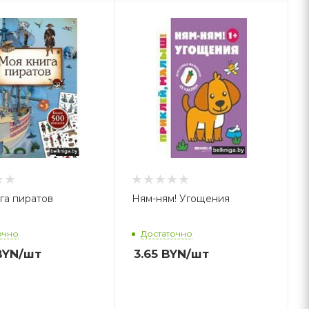
га пиратов
Ням-ням! Угощения
очно
Достаточно
YN
/шт
3.65
BYN
/шт