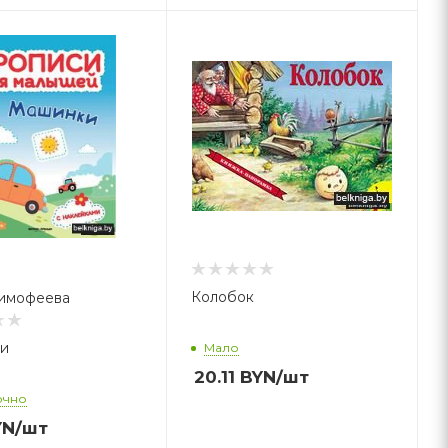
Колобок
Тимофеева
и
Мало
20.11
BYN
/шт
очно
YN
/шт