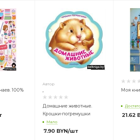
Автор
чаев. 100%
Моя кни
,
Домашние животные.
Достат
Крошки-погремушки
т
21.62
B
Мало
7.90
BYN
/шт