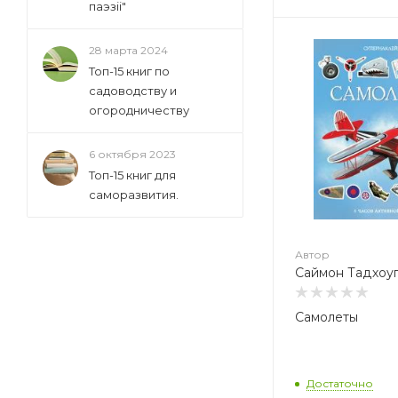
паэзіі"
Автор
28 марта 2024
Саймон Тадхоуп
Топ-15 книг по
садоводству и
огородничеству
6 октября 2023
Топ-15 книг для
саморазвития.
Автор
Саймон Тадхоу
Самолеты
Достаточно