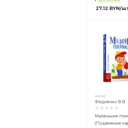
27.12
BYN
/ш
Автор
Федиенко В.В
Автор
Федиенко В.В
Маленькие по
(Подвижные ка