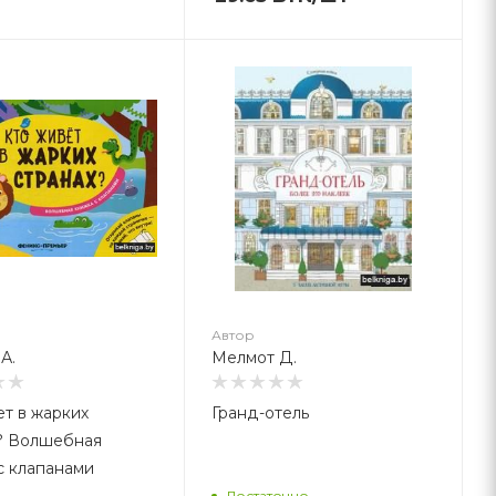
втор
елмот Д.
Автор
А.
Мелмот Д.
ет в жарких
Гранд-отель
? Волшебная
с клапанами
Достаточно