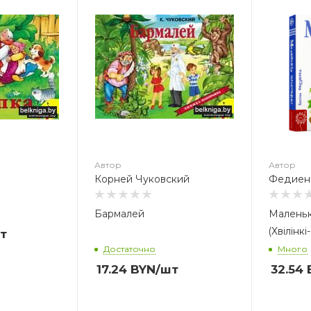
Автор
А
Чуковский
Федиенко В.В
С
И
Автор
Автор
Корней Чуковский
Федиен
Бармалей
Маленьк
(Хвiлiнкi
т
Достаточно
Много
17.24
BYN
/шт
32.54