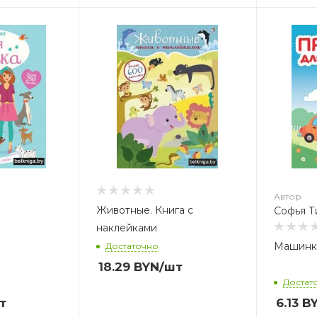
Автор
Софья Тимофеева
Автор
Животные. Книга с
Софья 
наклейками
Машинк
Достаточно
18.29
BYN
/шт
Достат
т
6.13
B