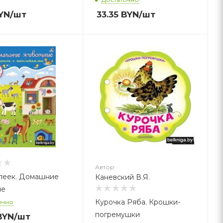
YN
/шт
33.35
BYN
/шт
втор
аневский В.Я.
Автор
леек. Домашние
Каневский В.Я.
ые
Курочка Ряба. Крошки-
очно
погремушки
BYN
/шт