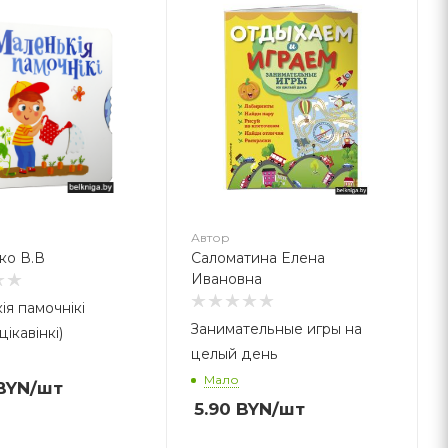
втор
аломатина Елена
вановна
Автор
ко В.В
Саломатина Елена
Ивановна
iя памочнiкi
Занимательные игры на
-цiкавiнкi)
целый день
Мало
BYN
/шт
5.90
BYN
/шт