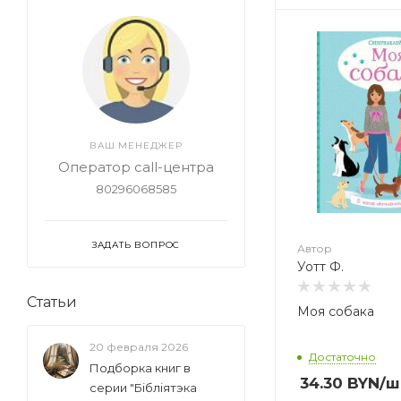
Автор
Уотт Ф.
ВАШ МЕНЕДЖЕР
Оператор call-центра
80296068585
ЗАДАТЬ ВОПРОС
Автор
Уотт Ф.
Статьи
Моя собака
20 февраля 2026
Достаточно
Подборка книг в
34.30
BYN
/ш
серии "Бібліятэка