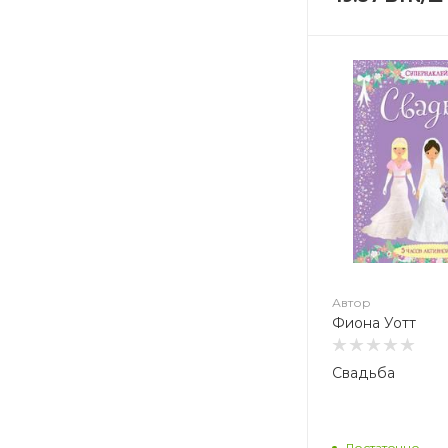
Автор
Автор
Фиона Уотт
Мартин 
Автор
Фиона Уотт
Свадьба
Достаточно