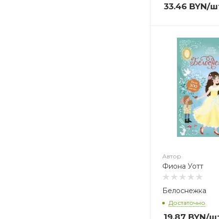
33.46
BYN
/ш
Автор
Фиона Уотт
Автор
Фиона Уотт
Белоснежка
Достаточно
19.87
BYN
/ш