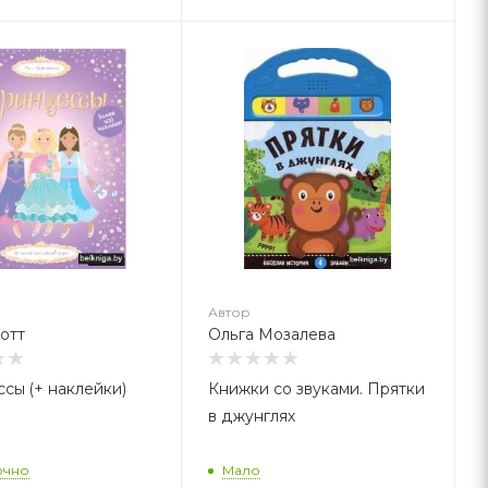
втор
льга Мозалева
Автор
отт
Ольга Мозалева
сы (+ наклейки)
Книжки со звуками. Прятки
в джунглях
очно
Мало