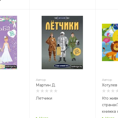
Автор
А
Д.
Хотулев А.
М
Автор
Автор
Мартин Д.
Хотулев 
Летчики
Кто жив
странах
книжка 
Мало
Мало