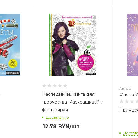
Автор
А
Фиона Уотт
О
Автор
Наследники. Книга для
п
Фиона У
творчества. Раскрашивай и
фантазируй
Принцес
Достаточно
12.78
BYN
/шт
Достат