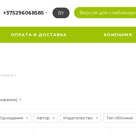
Версия для слабовид
+375296068585
BY
ОПЛАТА И ДОСТАВКА
КОМПАНИЯ
 книги
бывание)
Год издания
Автор
Издательство
Тип обложки