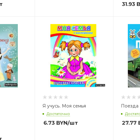
т
31.93
B
А
У
Я учусь. Моя семья
Поезда
Достаточно
Достат
6.73
BYN
/шт
27.77
т