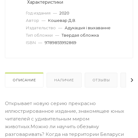
Характеристики
Год издания
—
2020
Автор
—
Кошевар Д.В.
Издательство
—
Адукацыя i выхаванне
Тип обложки
—
Твердая обложка
ISBN
—
9789855992869
ОПИСАНИЕ
НАЛИЧИЕ
ОТЗЫВЫ
КАК
Открывает новую серию прекрасно
иллюстрированное издание, знакомящее юных
читателей с удивительным миром
животных.Можно ли научить обезьяну
разговаривать? Когда на территории Беларуси