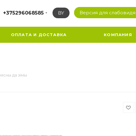
Версия для слабовид
+375296068585
BY
ОПЛАТА И ДОСТАВКА
КОМПАНИЯ
вясны да зiмы