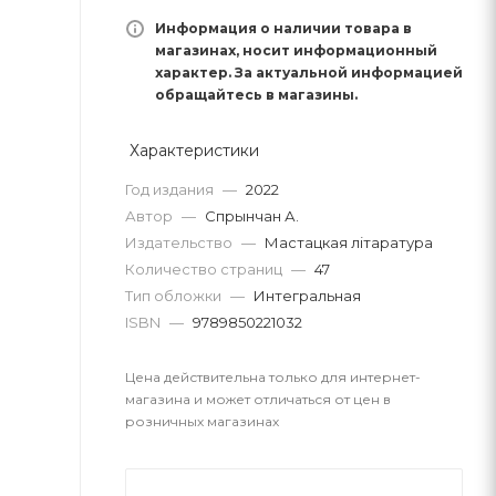
Информация о наличии товара в
магазинах, носит информационный
характер. За актуальной информацией
обращайтесь в магазины.
Характеристики
Год издания
—
2022
Автор
—
Спрынчан А.
Издательство
—
Мастацкая літаратура
Количество страниц
—
47
Тип обложки
—
Интегральная
ISBN
—
9789850221032
Цена действительна только для интернет-
магазина и может отличаться от цен в
розничных магазинах