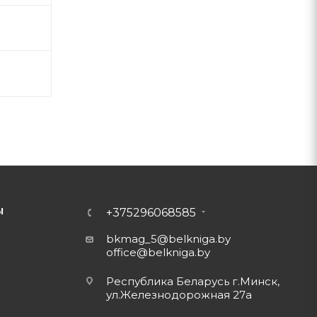
Ы
+375296068585
bkmag_5@belkniga.by
office@belkniga.by
Республика Беларусь г.Минск,
ул.Железнодорожная 27а