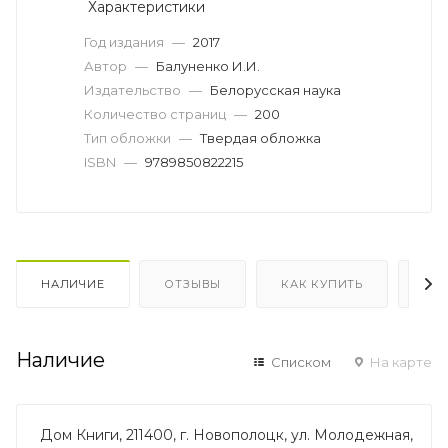
Характеристики
Год издания
—
2017
Автор
—
Балуненко И.И.
Издательство
—
Белорусская наука
Количество страниц
—
200
Тип обложки
—
Твердая обложка
ISBN
—
9789850822215
НАЛИЧИЕ
ОТЗЫВЫ
КАК КУПИТЬ
ОП
Наличие
Списком
На карте
Дом Книги, 211400, г. Новополоцк, ул. Молодежная,