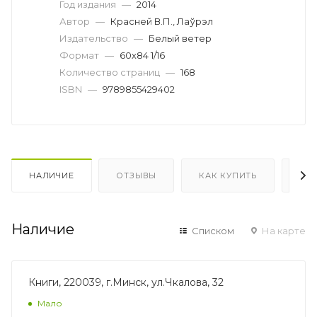
Год издания
—
2014
Автор
—
Красней В.П., Лаўрэл
Издательство
—
Белый ветер
Формат
—
60х84 1/16
Количество страниц
—
168
ISBN
—
9789855429402
НАЛИЧИЕ
ОТЗЫВЫ
КАК КУПИТЬ
ОП
Наличие
Списком
На карте
Книги, 220039, г.Минск, ул.Чкалова, 32
Мало