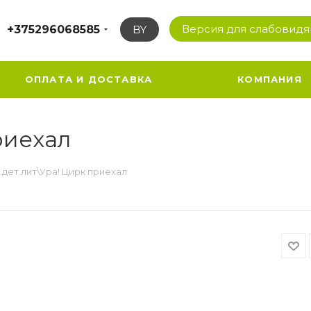
Версия для слабовид
+375296068585
BY
ОПЛАТА И ДОСТАВКА
КОМПАНИЯ
риехал
.дет.лит\Ура! Цирк приехал