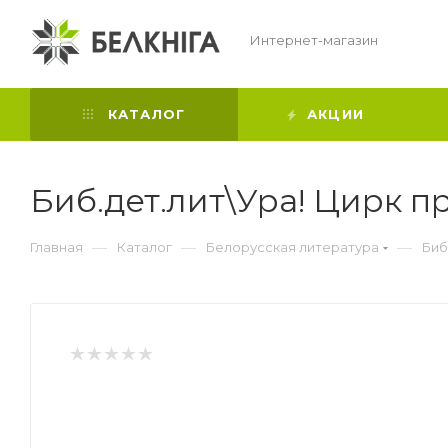
Интернет-магазин
КАТАЛОГ
АКЦИИ
Биб.дет.лит\Ура! Цирк п
—
—
—
Главная
Каталог
Белорусская литература
Биб