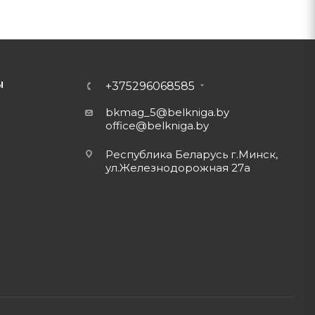
Ы
+375296068585
bkmag_5@belkniga.by
office@belkniga.by
Республика Беларусь г.Минск,
ул.Железнодорожная 27а