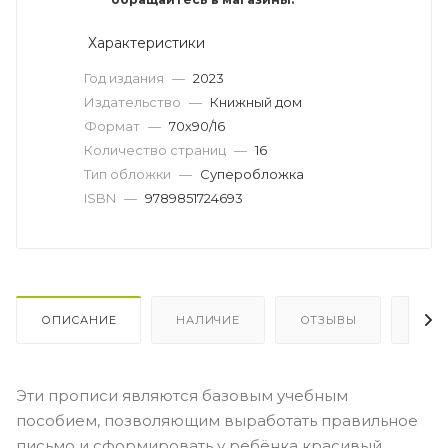
Характеристики
Год издания
—
2023
Издательство
—
Книжный дом
Формат
—
70х90/16
Количество страниц
—
16
Тип обложки
—
Суперобложка
ISBN
—
9789851724693
ОПИСАНИЕ
НАЛИЧИЕ
ОТЗЫВЫ
КАК
Эти прописи являются базовым учебным
пособием, позволяющим выработать правильное
письмо и сформировать у ребёнка красивый