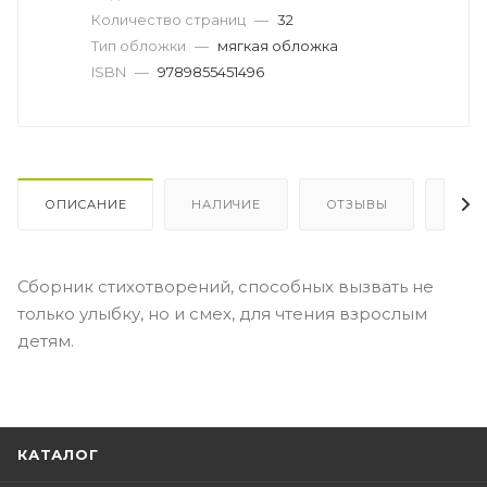
Количество страниц
—
32
Тип обложки
—
мягкая обложка
ISBN
—
9789855451496
ОПИСАНИЕ
НАЛИЧИЕ
ОТЗЫВЫ
КАК
Сборник стихотворений, способных вызвать не
только улыбку, но и смех, для чтения взрослым
детям.
КАТАЛОГ