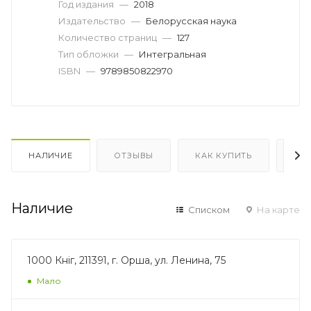
Год издания
—
2018
Издательство
—
Белорусская наука
Количество страниц
—
127
Тип обложки
—
Интегральная
ISBN
—
9789850822970
НАЛИЧИЕ
ОТЗЫВЫ
КАК КУПИТЬ
ОП
Наличие
Списком
На карте
1000 Кніг, 211391, г. Орша, ул. Ленина, 75
Мало