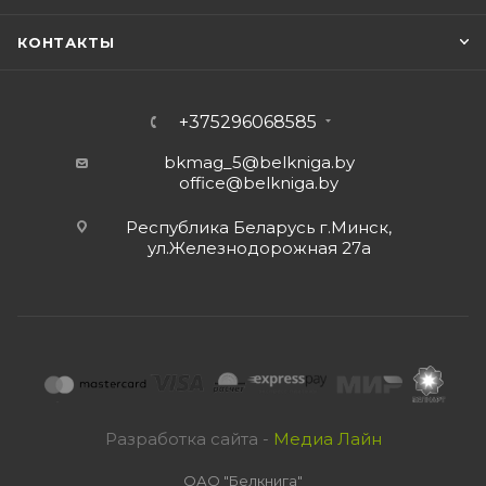
КОНТАКТЫ
+375296068585
bkmag_5@belkniga.by
office@belkniga.by
Республика Беларусь г.Минск,
ул.Железнодорожная 27а
Разработка сайта -
Медиа Лайн
ОАО "Белкнига"