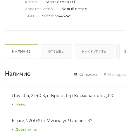
Автор
—
Мавлютова Н.Р.
Издательство
—
Белый ветер
ISBN
—
9789855743249
НАЛИЧИЕ
ОТЗЫВЫ
КАК КУПИТЬ
ОП
Наличие
Списком
На карте
Дружба, 224013, г. Брест, б-р Космонавтов, д.120
Мало
Книги, 220039, г.Минск, ул.Чкалова, 32
Достаточно