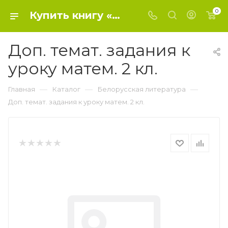
0
Купить книгу «Доп. темат. задания к уроку матем. 2 кл.» 0, Мавлютова Н.Р. - Белорусская литература
Доп. темат. задания к
уроку матем. 2 кл.
—
—
—
Главная
Каталог
Белорусская литература
Доп. темат. задания к уроку матем. 2 кл.