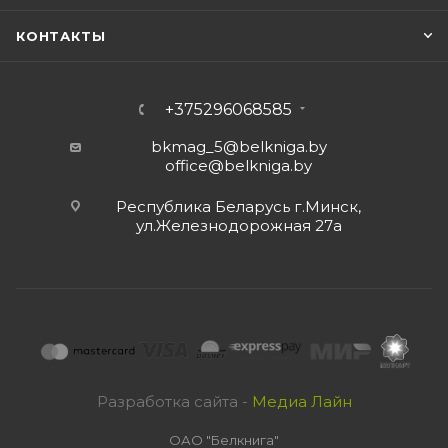
КОНТАКТЫ
+375296068585
bkmag_5@belkniga.by
office@belkniga.by
Республика Беларусь г.Минск,
ул.Железнодорожная 27а
Разработка сайта -
Медиа Лайн
ОАО "Белкнига"