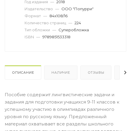
Год издания
—
2018
Издательство
—
ООО "Попурри"
Формат
—
84х108/16
Количество страниц
—
224
Тип обложки
—
Суперобложка
ISBN
—
9789851533318
ОПИСАНИЕ
НАЛИЧИЕ
ОТЗЫВЫ
КАК
Пособие содержит лингвистические задачи и
задания для подготовки учащихся 9-11 классов к
успешному участию в олимпиадах различного
уровня по русскому языку. Предложенный
материал охватывает все разделы школьного